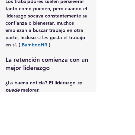
Los trabajadores suelen perseverar 
tanto como pueden, pero cuando el 
liderazgo socava constantemente su 
confianza o bienestar, muchos 
empiezan a buscar trabajo en otra 
parte, incluso si les gusta el trabajo 
en sí. ( 
BambooHR
 )
La retención comienza con un 
mejor liderazgo
¿La buena noticia? El liderazgo 
se 
puede
 mejorar.
Las organizaciones que invierten en 
gerentes sólidos, empáticos y 
comunicativos logran una mayor 
retención, mayor compromiso y un 
mejor desempeño. Cuando los 